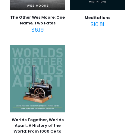
The Other Wes Moore: One
Meditations
Name, Two Fates
$
10.81
$
6.19
İsim
*
E-
posta
*
Daha sonraki yorumlarımda kullanılması için adım, e-
posta adresim ve site adresim bu tarayıcıya
kaydedilsin.
Worlds Together, Worlds
Apart: A History of the
World: From 1000 Ce to