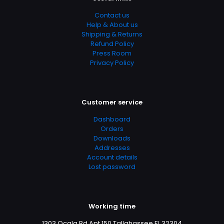
Contact us
Help & About us
Shipping & Returns
Refund Policy
Press Room
Privacy Policy
Customer service
Dashboard
Orders
Downloads
Addresses
Account details
Lost password
Working time
1303 Ocala Rd Apt 150 Tallahassee FL 32304