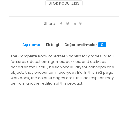
STOK KODU:
2133
Share
Açıklama
Ek bilgi
Değerlendirmeler
0
The Complete Book of Starter Spanish for grades PK to 1
features educational games, puzzles, and activities
based on the useful, basic vocabulary for concepts and
objects they encounter in everyday life. In this 352 page
workbook, the colorful pages are f This description may
be from another edition of this product.
Değerlendirmeler
Ağırlık
1.55 kg
Henüz değerlendirme yapılmadı.
“The Complete Book of Starter
Spanish, Grades Preschool – 1” için