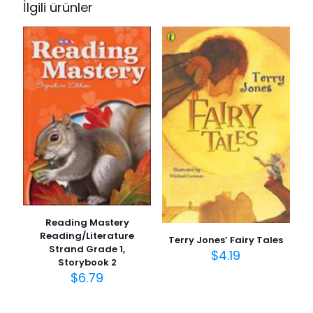
İlgili ürünler
yorum yapan ilk kişi siz olun
E-posta adresiniz yayınlanmayacak.
Gerekli alanlar
*
ile
işaretlenmişlerdir
Derecelendirmeniz
*
1/5
2/5
3/5
4/5
5/5
yıldız
yıldız
yıldız
yıldız
yıldız
Reading Mastery
Reading/Literature
Terry Jones’ Fairy Tales
Strand Grade 1,
$
4.19
Storybook 2
$
6.79
İsim
*