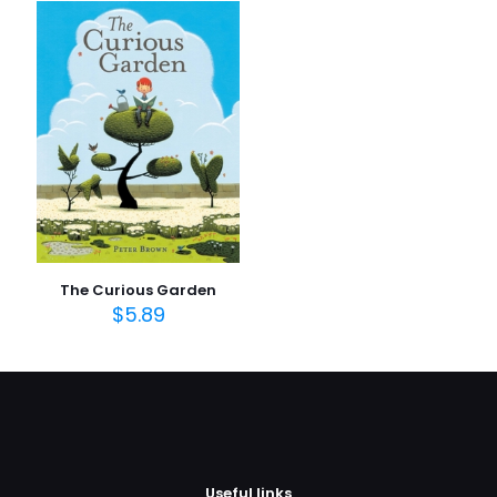
E-
posta
*
Daha sonraki yorumlarımda kullanılması için adım, e-
posta adresim ve site adresim bu tarayıcıya
kaydedilsin.
The Curious Garden
$
5.89
Useful links