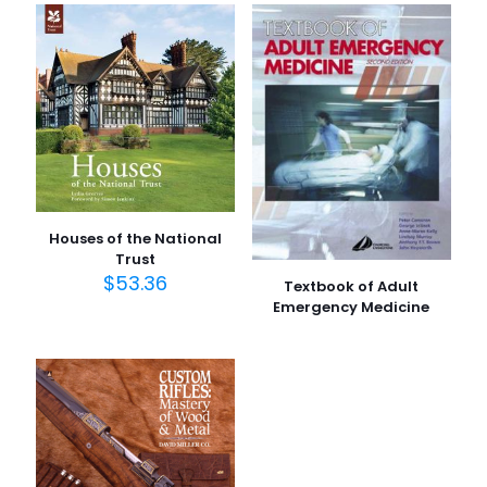
E-posta adresiniz yayınlanmayacak.
Gerekli alanlar
*
ile
işaretlenmişlerdir
Derecelendirmeniz
*
1/5
2/5
3/5
4/5
5/5
yıldız
yıldız
yıldız
yıldız
yıldız
Houses of the National
Trust
$
53.36
Textbook of Adult
Emergency Medicine
İsim
*
E-
posta
*