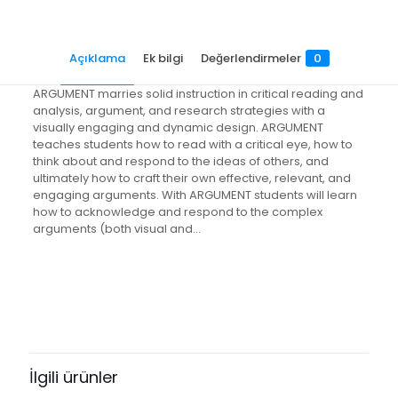
Açıklama
Ek bilgi
Değerlendirmeler
0
ARGUMENT marries solid instruction in critical reading and
analysis, argument, and research strategies with a
visually engaging and dynamic design. ARGUMENT
teaches students how to read with a critical eye, how to
think about and respond to the ideas of others, and
ultimately how to craft their own effective, relevant, and
engaging arguments. With ARGUMENT students will learn
how to acknowledge and respond to the complex
arguments (both visual and…
Değerlendirmeler
Ağırlık
1.77 kg
Henüz değerlendirme yapılmadı.
“Argument!” için yorum yapan ilk
kişi siz olun
İlgili ürünler