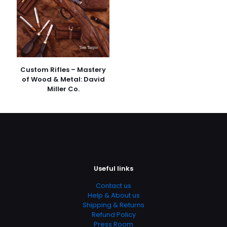
Daha sonraki yorumlarımda kullanılması için adım, e-
posta adresim ve site adresim bu tarayıcıya
kaydedilsin.
Custom Rifles – Mastery
of Wood & Metal: David
Miller Co.
Useful links
Contact us
Help & About us
Shipping & Returns
Refund Policy
Press Room