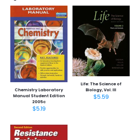
E-posta adresiniz yayınlanmayacak.
Gerekli alanlar
*
ile
işaretlenmişlerdir
Derecelendirmeniz
*
1/5
2/5
3/5
4/5
5/5
yıldız
yıldız
yıldız
yıldız
yıldız
Life: The Science of
Chemistry Laboratory
Biology, Vol. III
Manual Student Edition
$
5.59
2005c
$
5.19
İsim
*
E-
posta
*