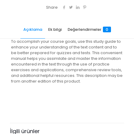
Share
Açıklama
Ek bilgi
Değerlendirmeler
0
To accomplish your course goals, use this study guide to
enhance your understanding of the text content and to
be better prepared for quizzes and tests. This convenient
manual helps you assimilate and master the information
encountered in the text through the use of practice
exercises and applications, comprehensive review tools,
and additional helpful resources. This description may be
from another edition of this product.
Değerlendirmeler
Ağırlık
2.6 kg
Henüz değerlendirme yapılmadı.
“Statistics: An Introduction” için
yorum yapan ilk kişi siz olun
İlgili ürünler