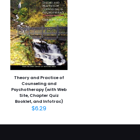
İsim
*
E-
posta
*
Daha sonraki yorumlarımda kullanılması için adım, e-
posta adresim ve site adresim bu tarayıcıya
kaydedilsin.
Theory and Practice of
Counseling and
Psychotherapy (with Web
Site, Chapter Quiz
Booklet, and Infotrac)
$
6.29