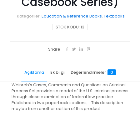
Casebook Series)
Kategoriler:
Education & Reference Books
,
Textbooks
STOK KODU:
13
Share
Açıklama
Ek bilgi
Değerlendirmeler
0
Weinreb’s Cases, Comments and Questions on Criminal
Process Set provides a model of the U.S. criminal process
through close examination of federal law practice.
Published in two paperback sections;… This description
may be from another edition of this product.
Değerlendirmeler
Ağırlık
4.4 kg
Henüz değerlendirme yapılmadı.